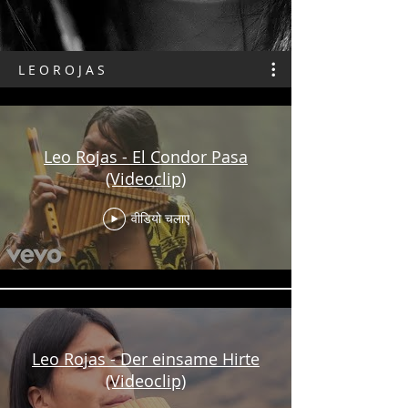
L E O R O J A S
Leo Rojas - El Condor Pasa
(Videoclip)
वीडियो चलाए
Leo Rojas - Der einsame Hirte
(Videoclip)